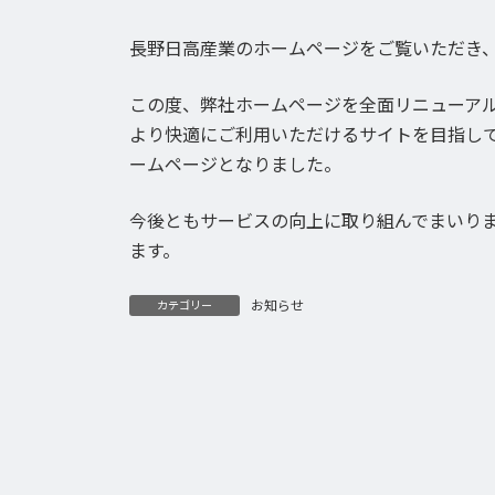
終
更
長野日高産業のホームページをご覧いただき
新
日
時
この度、弊社ホームページを全面リニューア
:
より快適にご利用いただけるサイトを目指し
ームページとなりました。
今後ともサービスの向上に取り組んでまいり
ます。
お知らせ
カテゴリー