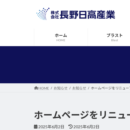
コ
ナ
ン
ビ
テ
ゲ
ン
ー
ツ
シ
ホーム
ブラスト
へ
ョ
HOME
Blast
ス
ン
キ
に
ッ
移
プ
動
HOME
お知らせ
お知らせ
ホームページをリニュー
ホームページをリニュ
最
2025年6月2日
2025年6月2日