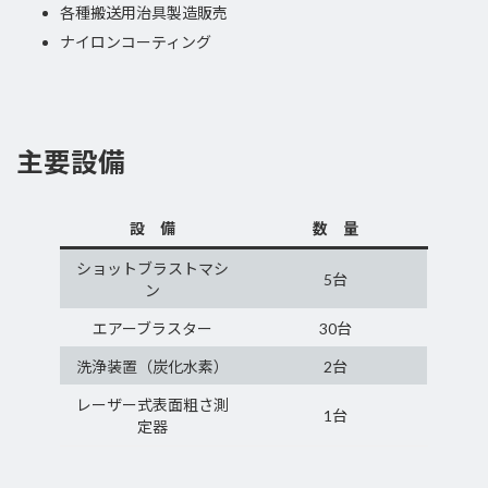
各種搬送用治具製造販売
ナイロンコーティング
主要設備
設 備
数 量
ショットブラストマシ
5台
ン
エアーブラスター
30台
洗浄装置（炭化水素）
2台
レーザー式表面粗さ測
1台
定器